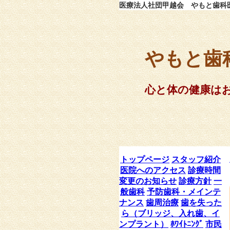
医療法人社団甲越会 やもと歯科医院 
やもと歯
心と体の健康は
トップページ
スタッフ紹介
医院へのアクセス
診療時間
変更のお知らせ
診療方針
一
般歯科
予防歯科・メインテ
ナンス
歯周治療
歯を失った
ら（ブリッジ、入れ歯、イ
ンプラント）
ﾎﾜｲﾄﾆﾝｸﾞ
市民