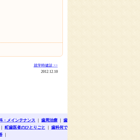
就学時健診 >>
2012.12.10
科・メインテナンス
｜
歯周治療
｜
歯
｜
町歯医者のひとりごと
｜
歯科何で
等
｜