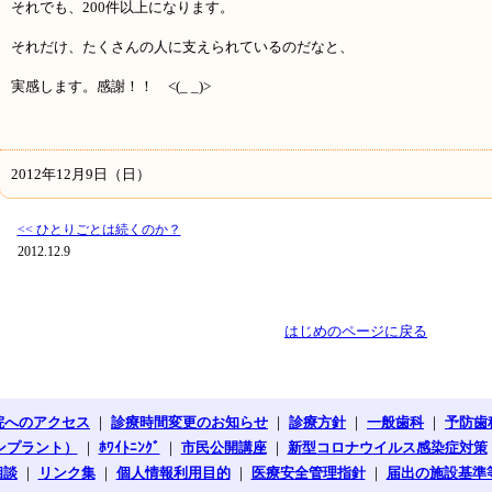
それでも、200件以上になります。
それだけ、たくさんの人に支えられているのだなと、
実感します。感謝！！ <(_ _)>
2012年12月9日（日）
<< ひとりごとは続くのか？
2012.12.9
はじめのページに戻る
院へのアクセス
｜
診療時間変更のお知らせ
｜
診療方針
｜
一般歯科
｜
予防歯
ンプラント）
｜
ﾎﾜｲﾄﾆﾝｸﾞ
｜
市民公開講座
｜
新型コロナウイルス感染症対策
相談
｜
リンク集
｜
個人情報利用目的
｜
医療安全管理指針
｜
届出の施設基準