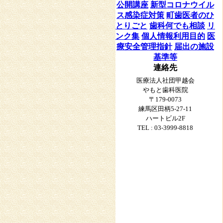
公開講座
新型コロナウイル
ス感染症対策
町歯医者のひ
とりごと
歯科何でも相談
リ
ンク集
個人情報利用目的
医
療安全管理指針
届出の施設
基準等
連絡先
医療法人社団甲越会
やもと歯科医院
〒179-0073
練馬区田柄5-27-11
ハートビル2F
TEL : 03-3999-8818