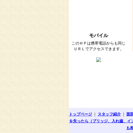
モバイル
このＨＰは携帯電話からも同じ
ＵＲＬでアクセスできます。
トップページ
｜
スタッフ紹介
｜
医
を失ったら（ブリッジ、入れ歯、イ
も